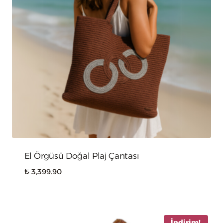
El Örgüsü Doğal Plaj Çantası
₺
3,399.90
İndirim!