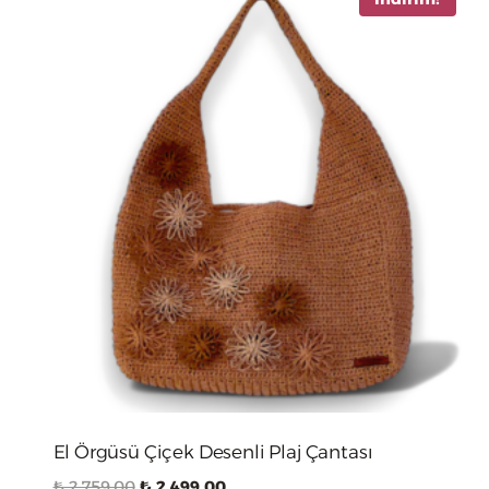
El Örgüsü Çiçek Desenli Plaj Çantası
Orijinal
Şu
₺
2,759.00
₺
2,499.00