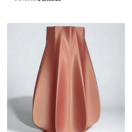
fiyat:
andaki
₺ 2,759.00.
fiyat:
₺ 2,499.00.