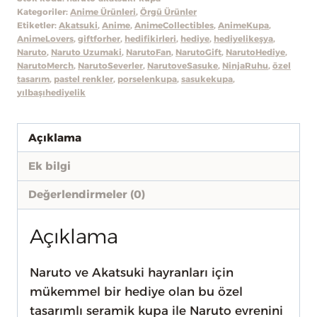
Porselen
Kategoriler:
Anime Ürünleri
,
Örgü Ürünler
Kupa
Etiketler:
Akatsuki
,
Anime
,
AnimeCollectibles
,
AnimeKupa
,
adet
AnimeLovers
,
giftforher
,
hedifikirleri
,
hediye
,
hediyelikeşya
,
Naruto
,
Naruto Uzumaki
,
NarutoFan
,
NarutoGift
,
NarutoHediye
,
NarutoMerch
,
NarutoSeverler
,
NarutoveSasuke
,
NinjaRuhu
,
özel
tasarım
,
pastel renkler
,
porselenkupa
,
sasukekupa
,
yılbaşıhediyelik
Açıklama
Ek bilgi
Değerlendirmeler (0)
Açıklama
Naruto ve Akatsuki hayranları için
mükemmel bir hediye olan bu özel
tasarımlı seramik kupa ile Naruto evrenini