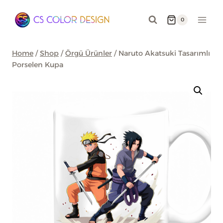
Skip
to
0
content
Home
/
Shop
/
Örgü Ürünler
/
Naruto Akatsuki Tasarımlı
Porselen Kupa