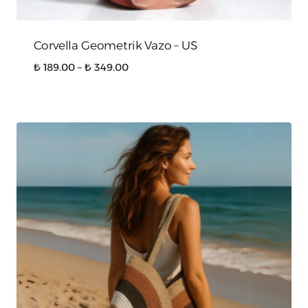
Corvella Geometrik Vazo – US
Fiyat
₺
189.00
–
₺
349.00
aralığı:
₺ 189.00
-
₺ 349.00