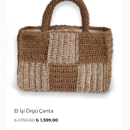
El İşi Örgü Çanta
Orijinal
Şu
₺
1,759.00
₺
1,599.00
fiyat:
andaki