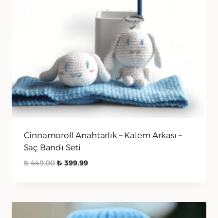
Cinnamoroll Anahtarlık – Kalem Arkası –
Saç Bandı Seti
Orijinal
Şu
₺
449.00
₺
399.99
fiyat:
andaki
₺ 449.00.
fiyat:
₺ 399.99.