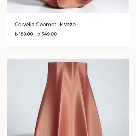
Corvella Geometrik Vazo
Fiyat
₺
189.00
–
₺
349.00
aralığı:
₺ 189.00
-
₺ 349.00