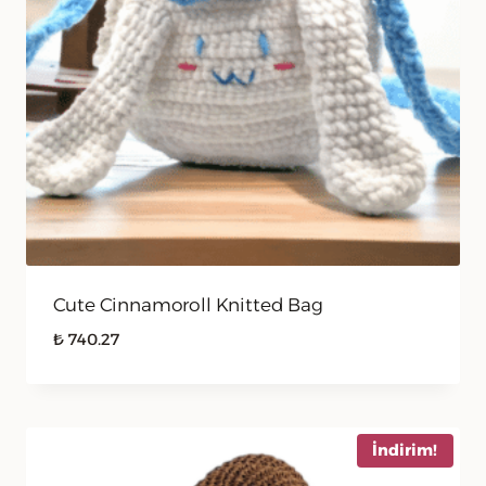
Cute Cinnamoroll Knitted Bag
₺
740.27
İndirim!