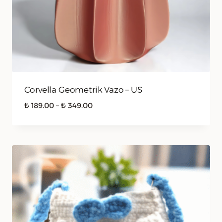
Corvella Geometrik Vazo – US
Fiyat
₺
189.00
–
₺
349.00
aralığı:
₺ 189.00
-
₺ 349.00