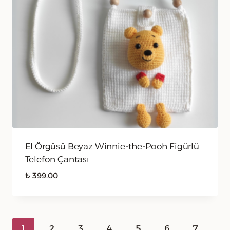
El Örgüsü Beyaz Winnie-the-Pooh Figürlü
Telefon Çantası
₺
399.00
1
2
3
4
5
6
7