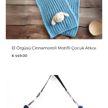
El Örgüsü Cinnamoroll Motifli Çocuk Atkısı
₺
449.00