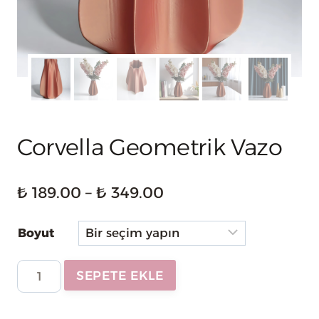
Corvella Geometrik Vazo
Fiyat
₺
189.00
–
₺
349.00
aralığı:
Boyut
₺ 189.00
-
Corvella
SEPETE EKLE
₺ 349.00
Geometrik
Vazo