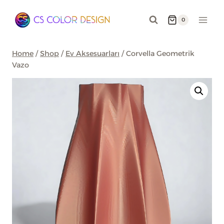
Skip
to
0
content
Home
/
Shop
/
Ev Aksesuarları
/
Corvella Geometrik
Vazo