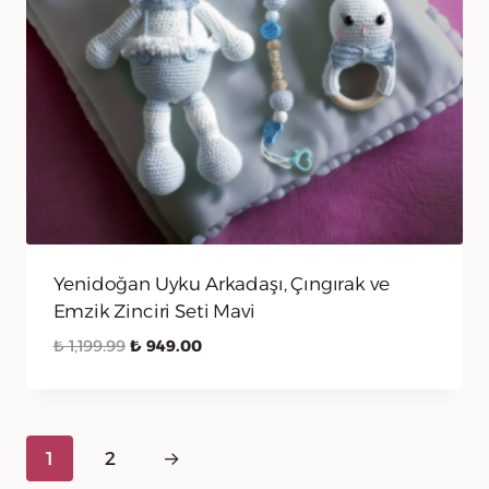
Yenidoğan Uyku Arkadaşı, Çıngırak ve
Emzik Zinciri Seti Mavi
Orijinal
Şu
₺
1,199.99
₺
949.00
fiyat:
andaki
₺ 1,199.99.
fiyat:
₺ 949.00.
1
2
→