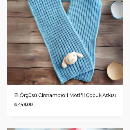
El Örgüsü Cinnamoroll Motifli Çocuk Atkısı
₺
449.00