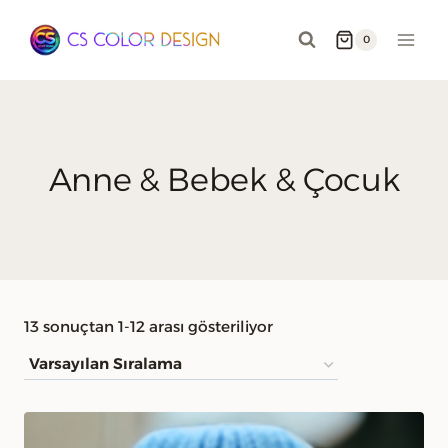
Skip
to
0
content
Anne & Bebek & Çocuk
13 sonuçtan 1-12 arası gösteriliyor