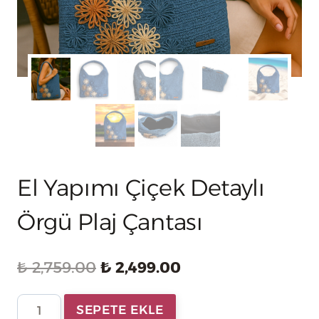
El Yapımı Çiçek Detaylı
Örgü Plaj Çantası
Orijinal
Şu
₺
2,759.00
₺
2,499.00
fiyat:
andaki
El
SEPETE EKLE
₺ 2,759.00.
fiyat: