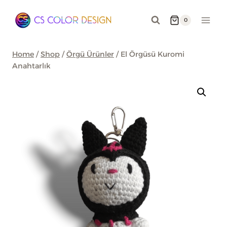
Skip
to
0
content
Home
/
Shop
/
Örgü Ürünler
/
El Örgüsü Kuromi
Anahtarlık