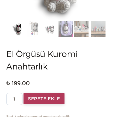
El Örgüsü Kuromi
Anahtarlık
₺
199.00
El
SEPETE EKLE
Örgüsü
Kuromi
Stok kodu:
el-orgusu-kuromi-anahtarlik